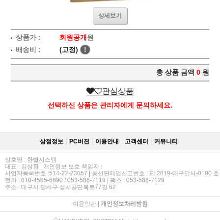
상세보기
상품가 :
회원공개
원
배송비 :
(고정)
!
총 상품 금액
0
원
관심상품
선택하신 상품은 관리자에게 문의하세요.
상점정보
PC버젼
이용안내
고객센터
커뮤니티
상호명 : 한별시스템
대표 : 김상환 | 개인정보 보호 책임자 :
사업자등록번호 :514-22-73057 | 통신판매업신고번호 : 제 2019-대구달서-0190 호
전화 : 010-4585-6890 / 053-588-7119 | 팩스 : 053-588-7129
주소 : 대구시 달서구 성서공단북로77길 62
이용약관
|
개인정보처리방침