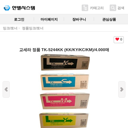
카테고리
검색
로그인
마이페이지
장바구니
관심상품
잉크/토너
정품잉크/토너
0
교세라 정품 TK-5244KK (KK/KY/KC/KM)/4.000매