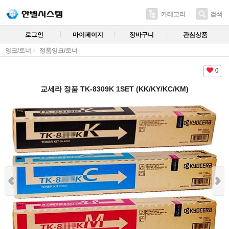
카테고리
검색
로그인
마이페이지
장바구니
관심상품
잉크/토너
정품잉크/토너
0
교세라 정품 TK-8309K 1SET (KK/KY/KC/KM)