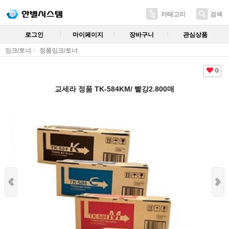
카테고리
검색
로그인
마이페이지
장바구니
관심상품
잉크/토너
정품잉크/토너
0
교세라 정품 TK-584KM/ 빨강2.800매