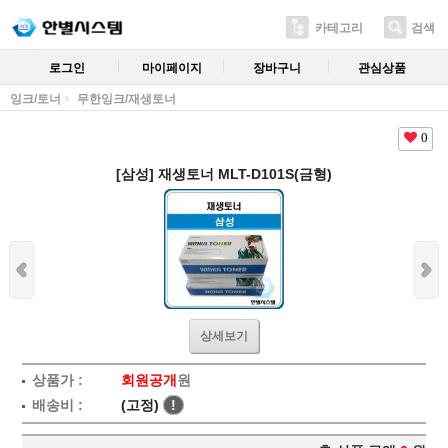
카테고리
검색
로그인
마이페이지
장바구니
관심상품
잉크/토너
무한잉크/재생토너
0
[삼성] 재생토너 MLT-D101S(금형)
상세보기
상품가 :
회원공개
원
배송비 :
(고정)
!