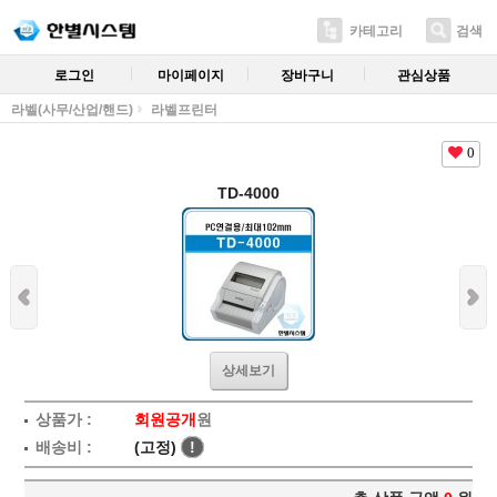
카테고리
검색
로그인
마이페이지
장바구니
관심상품
라벨(사무/산업/핸드)
라벨프린터
0
TD-4000
상세보기
상품가 :
회원공개
원
배송비 :
(고정)
!